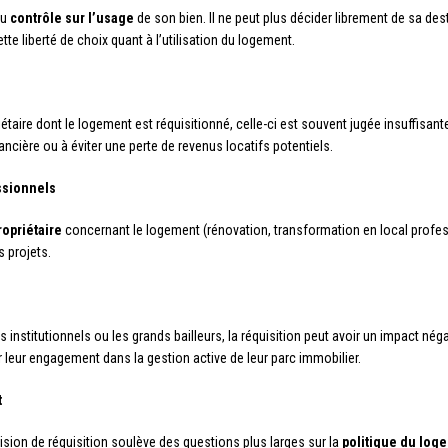
du
contrôle sur l’usage
de son bien. Il ne peut plus décider librement de sa des
te liberté de choix quant à l’utilisation du logement.
étaire dont le logement est réquisitionné, celle-ci est souvent jugée insuffisan
ncière ou à éviter une perte de revenus locatifs potentiels.
ssionnels
ropriétaire
concernant le logement (rénovation, transformation en local profe
s projets.
institutionnels ou les grands bailleurs, la réquisition peut avoir un impact néga
 leur engagement dans la gestion active de leur parc immobilier.
t
cision de réquisition soulève des questions plus larges sur la
politique du log