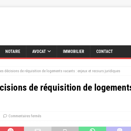
NOTAIRE
AVOCAT
IMMOBILIER
CONTACT
es décisions de réquisition de logements vacants : enjeux et recours juridiques
cisions de réquisition de logements
Commentaires fermés