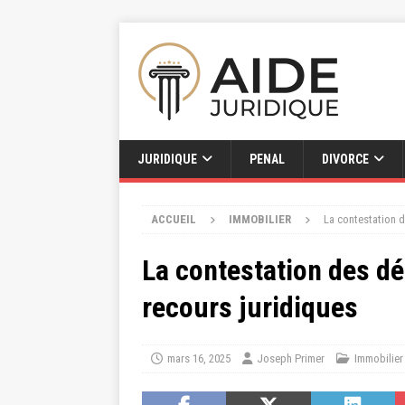
JURIDIQUE
PENAL
DIVORCE
ACCUEIL
IMMOBILIER
La contestation d
La contestation des dé
recours juridiques
mars 16, 2025
Joseph Primer
Immobilier