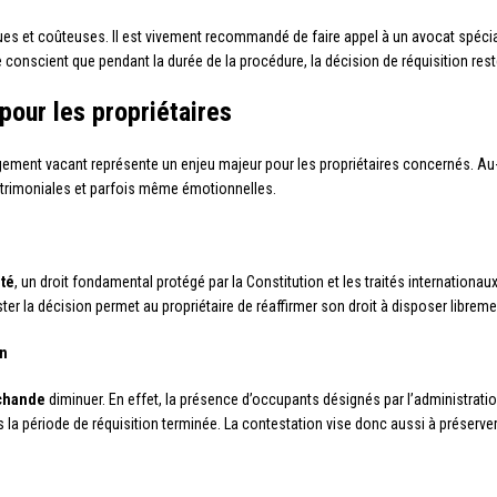
ues et coûteuses. Il est vivement recommandé de faire appel à un avocat spécia
re conscient que pendant la durée de la procédure, la décision de réquisition re
pour les propriétaires
gement vacant représente un enjeu majeur pour les propriétaires concernés. Au-
rimoniales et parfois même émotionnelles.
été
, un droit fondamental protégé par la Constitution et les traités internationaux
ster la décision permet au propriétaire de réaffirmer son droit à disposer librem
en
chande
diminuer. En effet, la présence d’occupants désignés par l’administration
 la période de réquisition terminée. La contestation vise donc aussi à préserve