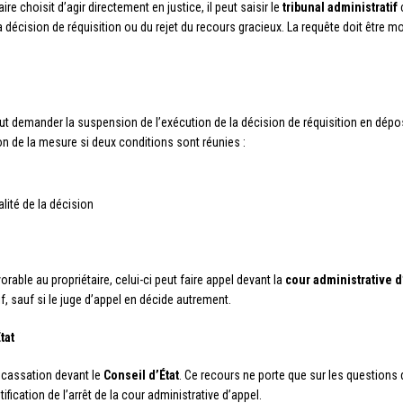
ire choisit d’agir directement en justice, il peut saisir le
tribunal administratif
c
la décision de réquisition ou du rejet du recours gracieux. La requête doit êtr
peut demander la suspension de l’exécution de la décision de réquisition en dép
n de la mesure si deux conditions sont réunies :
alité de la décision
orable au propriétaire, celui-ci peut faire appel devant la
cour administrative d
f, sauf si le juge d’appel en décide autrement.
tat
n cassation devant le
Conseil d’État
. Ce recours ne porte que sur les questions de
fication de l’arrêt de la cour administrative d’appel.