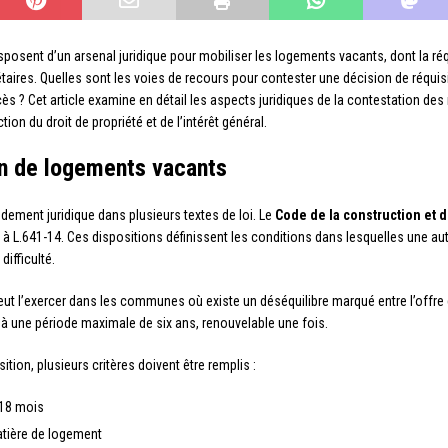
isposent d’un arsenal juridique pour mobiliser les logements vacants, dont la r
aires. Quelles sont les voies de recours pour contester une décision de réqui
s ? Cet article examine en détail les aspects juridiques de la contestation des
ion du droit de propriété et de l’intérêt général.
ion de logements vacants
dement juridique dans plusieurs textes de loi. Le
Code de la construction et d
 à L.641-14. Ces dispositions définissent les conditions dans lesquelles une auto
ifficulté.
peut l’exercer dans les communes où existe un déséquilibre marqué entre l’offre
 à une période maximale de six ans, renouvelable une fois.
ition, plusieurs critères doivent être remplis :
 18 mois
atière de logement