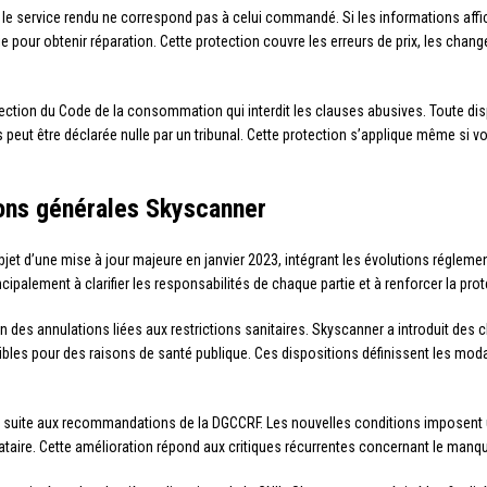
e le service rendu ne correspond pas à celui commandé. Si les informations affi
ie pour obtenir réparation. Cette protection couvre les erreurs de prix, les cha
ction du Code de la consommation qui interdit les clauses abusives. Toute disp
ies peut être déclarée nulle par un tribunal. Cette protection s’applique même si
ions générales Skyscanner
bjet d’une mise à jour majeure en janvier 2023, intégrant les évolutions réglem
cipalement à clarifier les responsabilités de chaque partie et à renforcer la pr
 des annulations liées aux restrictions sanitaires. Skyscanner a introduit des cl
bles pour des raisons de santé publique. Ces dispositions définissent les mod
e suite aux recommandations de la DGCCRF. Les nouvelles conditions imposent un
taire. Cette amélioration répond aux critiques récurrentes concernant le manque 