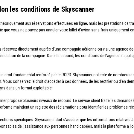
on les conditions de Skyscanner
e théoriquement aux réservations effectuées en ligne, mais les prestations de tr
ie que vous ne pouvez pas annuler votre billet d’avion sans frais uniquement en 
s réservez directement auprès d’une compagnie aérienne ou via une agence de 
’annulation de la compagnie. Dans le second, les conditions de l’agence s’appl
un droit fondamental renforcé par le RGPD. Skyscanner collecte de nombreuses 
 Vous conservez le droit d’accéder à ces données, de les rectifier ou d’en dem
ns dans un format exploitable.
ner propose plusieurs niveaux de recours. Le service client traite les demande
lateforme maintient un registre des réclamations pour identifier les problèmes r
tections spécifiques. Skyscanner doit s’assurer que les informations relatives à
onsables de l’assistance aux personnes handicapées, mais la plateforme a l’ob