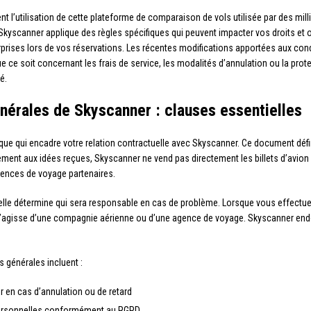
nt l’utilisation de cette plateforme de comparaison de vols utilisée par des mill
yscanner applique des règles spécifiques qui peuvent impacter vos droits et 
prises lors de vos réservations. Les récentes modifications apportées aux condi
ue ce soit concernant les frais de service, les modalités d’annulation ou la p
é.
nérales de Skyscanner : clauses essentielles
ique qui encadre votre relation contractuelle avec Skyscanner. Ce document défi
rairement aux idées reçues, Skyscanner ne vend pas directement les billets d’av
ences de voyage partenaires.
r elle détermine qui sera responsable en cas de problème. Lorsque vous effectu
’il s’agisse d’une compagnie aérienne ou d’une agence de voyage. Skyscanner endo
s générales incluent :
r en cas d’annulation ou de retard
personnelles conformément au RGPD