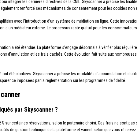
ur intégrer les dernières directives de la CNIL. Skyscanner a précisé les finalit
a également renforcé ses mécanismes de consentement pour les cookies non essen
plifiées avec l’introduction d’un système de médiation en ligne. Cette innovatio
ion d’un médiateur externe. Le processus reste gratuit pour les consommateurs
ation a été étendue. La plateforme s’engage désormais à vérifier plus régulière
tions d’annulation et les frais cachés. Cette évolution fait suite aux nombreu
 ont été clarifiées. Skyscanner a précisé les modalités d’accumulation et d’utilis
sparence imposées par la réglementation sur les programmes de fidélité.
scanner
liqués par Skyscanner ?
5% sur certaines réservations, selon le partenaire choisi. Ces frais ne sont pas
les coûts de gestion technique de la plateforme et varient selon que vous réser