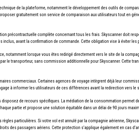
 technique de la plateforme, notamment le développement des outils de compara
 proposer gratuitement son service de comparaison aux utilisateurs tout en gé
on précontractuelle complète concernant tous les frais. Skyscanner doit respe
 frais inclus, avant la confirmation de commande. Cette obligation vise à éviter 
ice, notamment lorsque vous êtes redirigé directement vers le site de la compag
 par le transporteur, sans commission additionnelle pour Skyscanner. Cette tran
tenaires commerciaux. Certaines agences de voyage intègrent déjà leur commissio
ge à informer les utilisateurs de ces différences avant la redirection vers le 
ous disposez de recours spécifiques. La médiation de la consommation permet de
chaque partie et propose une solution équitable dans un délai de 90 jours maxi
règles particulières. Si votre vol est annulé par la compagnie aérienne, Skyscan
oits des passagers aériens. Cette protection s’applique également en cas d’annu