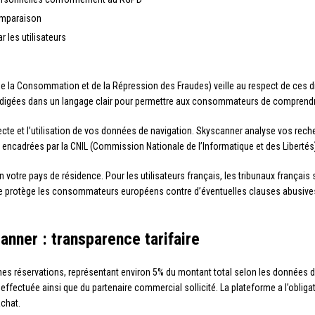
comparaison
 les utilisateurs
e la Consommation et de la Répression des Fraudes) veille au respect de ces d
 rédigées dans un langage clair pour permettre aux consommateurs de comprend
ecte et l’utilisation de vos données de navigation. Skyscanner analyse vos rech
ncadrées par la CNIL (Commission Nationale de l’Informatique et des Libertés)
on votre pays de résidence. Pour les utilisateurs français, les tribunaux françai
iale protège les consommateurs européens contre d’éventuelles clauses abusives 
anner : transparence tarifaire
ines réservations, représentant environ 5% du montant total selon les données 
ffectuée ainsi que du partenaire commercial sollicité. La plateforme a l’obligat
achat.