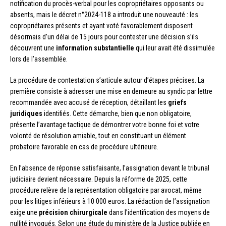
notification du procès-verbal pour les copropriétaires opposants ou
absents, mais le décret n°2024-118 a introduit une nouveauté : les
copropriétaires présents et ayant voté favorablement disposent
désormais d’un délai de 15 jours pour contester une décision s’ils
découvrent une
information substantielle
qui leur avait été dissimulée
lors de l’assemblée.
La procédure de contestation s’articule autour d’étapes précises. La
première consiste à adresser une mise en demeure au syndic par lettre
recommandée avec accusé de réception, détaillant les
griefs
juridiques
identifiés. Cette démarche, bien que non obligatoire,
présente l’avantage tactique de démontrer votre bonne foi et votre
volonté de résolution amiable, tout en constituant un élément
probatoire favorable en cas de procédure ultérieure.
En l’absence de réponse satisfaisante, l’assignation devant le tribunal
judiciaire devient nécessaire. Depuis la réforme de 2025, cette
procédure relève de la représentation obligatoire par avocat, même
pour les litiges inférieurs à 10 000 euros. La rédaction de l’assignation
exige une
précision chirurgicale
dans l’identification des moyens de
nullité invoqués. Selon une étude du ministère de la Justice publiée en