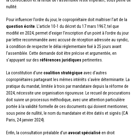
la convocation et la tenue de l’assemblée reste impératif, sous peine de
nullité.
Pour influencer l’ordre du jour, le copropriétaire doit maîtriser l’art de la
question écrite
. L’article 10-1 du décret du 17 mars 1967, tel que
modifié en 2024, permet d’exiger l’inscription d’un point à l’ordre du jour
par lettre recommandée avec accusé de réception adressée au syndic,
à condition de respecter le délai réglementaire fixé à 25 jours avant
l’assemblée. Cette demande doit être précise et argumentée, en
s’appuyant sur des
références juridiques
pertinentes.
La constitution d’une
coalition stratégique
avec d’autres
copropriétaires partageant les mêmes intérêts s’avère déterminante. La
pratique du mandat, limitée à trois par mandataire depuis la réforme de
2024, nécessite une organisation rigoureuse. Le recueil de procurations
doit suivre un processus méthodique, avec une attention particulière
portée à la validité formelle de ces documents qui doivent mentionner,
sous peine de nullité, le nom du mandataire et être datés et signés (CA
Paris, 24 janvier 2024).
Enfin, la consultation préalable d’un
avocat spécialisé
en droit