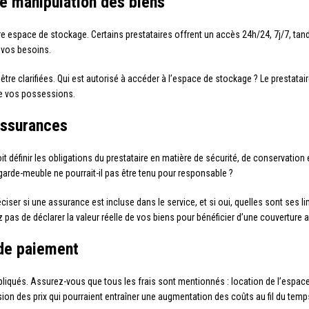
de manipulation des biens
e espace de stockage. Certains prestataires offrent un accès 24h/24, 7j/7, tand
 vos besoins.
être clarifiées. Qui est autorisé à accéder à l’espace de stockage ? Le prestatai
 de vos possessions.
 assurances
oit définir les obligations du prestataire en matière de sécurité, de conservation 
garde-meuble ne pourrait-il pas être tenu pour responsable ?
éciser si une assurance est incluse dans le service, et si oui, quelles sont ses li
pas de déclarer la valeur réelle de vos biens pour bénéficier d’une couverture 
 de paiement
liqués. Assurez-vous que tous les frais sont mentionnés : location de l’espace
ion des prix qui pourraient entraîner une augmentation des coûts au fil du temp