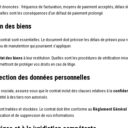
t énoncées : fréquence de facturation, moyens de paiement acceptés, délais de r
uelles sont les conséquences d’un défaut de paiement prolongé.
on des biens
 contrat sont essentielles. Le document doit préciser les délais de préavis pour 
 ou de manutention qui pourraient s’appliquer.
tat des biens
à leur restitution. Quelles sont les procédures de vérification m
tront de protéger vos droits en cas de litige.
otection des données personnelles
 cruciale, assurez-vous que le contrat inclut des clauses relatives à la
confiden
tité à des tiers non autorisés.
nt traitées et stockées. Le contrat doit être conforme au
Règlement Général 
fication et de suppression de vos informations.