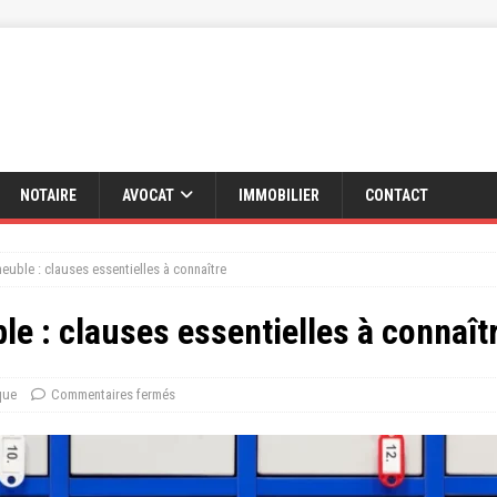
NOTAIRE
AVOCAT
IMMOBILIER
CONTACT
euble : clauses essentielles à connaître
e : clauses essentielles à connaît
que
Commentaires fermés