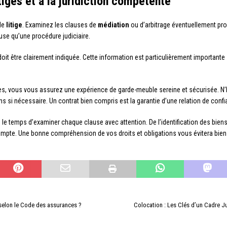
tiges et à la juridiction compétente
 de
litige
. Examinez les clauses de
médiation
ou d’arbitrage éventuellement pr
use qu’une procédure judiciaire.
oit être clairement indiquée. Cette information est particulièrement importante
es, vous vous assurez une expérience de garde-meuble sereine et sécurisée. N
ns si nécessaire. Un contrat bien compris est la garantie d’une relation de conf
le temps d’examiner chaque clause avec attention. De l’identification des biens 
ompte. Une bonne compréhension de vos droits et obligations vous évitera bien
selon le Code des assurances ?
Colocation : Les Clés d’un Cadre J