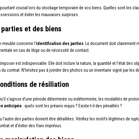
urtant crucial lors du stockage temporaire de vos biens. Quelles sont les clau
ssessions et éviter les mauvaises surprises.
s parties et des biens
de-meuble concerne l’
identification des parties
. Le document doit clairement
mentale en cas de litige ou de nécessité de contact.
reposer est indispensable. Elle doit inclure la nature, la quantité et l’état des ob
 fin du contrat. N’hésitez pas à joindre des photos ou un inventaire signé par les d
onditions de résiliation
 Qu’il s’agisse d’une période déterminée ou indéterminée, les modalités de prolo
on anticipée
: quels sont les préavis requis ? Existe-t-il des pénalités ?
u l’autre des parties doivent être détaillées. Vérifiez les motifs légitimes de ru
ntrat et d’éviter des frais imprévus.