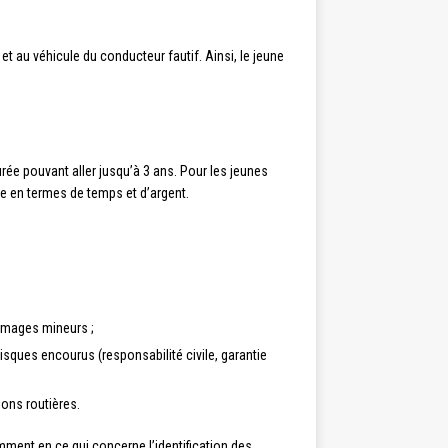
t au véhicule du conducteur fautif. Ainsi, le jeune
ée pouvant aller jusqu’à 3 ans. Pour les jeunes
ive en termes de temps et d’argent.
mmages mineurs ;
sques encourus (responsabilité civile, garantie
ions routières.
mment en ce qui concerne l’identification des