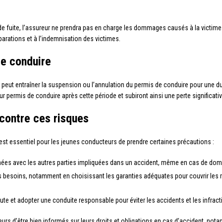
de fuite, l’assureur ne prendra pas en charge les dommages causés à la victime e
parations et à l’indemnisation des victimes.
e conduire
ut entraîner la suspension ou l’annulation du permis de conduire pour une dur
eur permis de conduire après cette période et subiront ainsi une perte significat
contre ces risques
il est essentiel pour les jeunes conducteurs de prendre certaines précautions :
nées avec les autres parties impliquées dans un accident, même en cas de do
besoins, notamment en choisissant les garanties adéquates pour couvrir les ri
e et adopter une conduite responsable pour éviter les accidents et les infract
urs d’être bien informés sur leurs droits et obligations en cas d’accident, nota