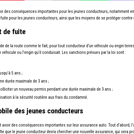
t avoir des conséquences importantes pour les jeunes conducteurs, notamment en
 fuite pour les jeunes conducteurs, ainsi que les moyens de se protéger contre 
t de fuite
Code de la route comme le fait, pour tout conducteur d’un véhicule ou engin terr
le véhicule ou l’engin qu’il conduisait. Les sanctions prévues par la loi sont :
squ’à 5 ans ;
ne durée maximale de 3 ans ;
 solliciter un nouveau permis pendant une durée maximale de 3 ans ;
isation à la sécurité routière aux frais du condamné.
obile des jeunes conducteurs
eut avoir des conséquences importantes sur leur assurance auto. Tout d’abord, l’a
ignifie que le jeune conducteur devra chercher une nouvelle assurance, qui sera