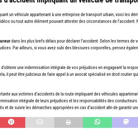
quant un véhicule appartenant à une entreprise de transport urbain, voici les dém
déos ou tout autre élément pouvant attester des circonstances de l’accident. N’
sureur
dans les plus brefs délais pour déclarer l’accident. Selon les termes de 
judices. Par ailleurs, si vous avez subi des blessures corporelles, pensez égale
d’obtenir une indemnisation intégrale de vos préjudices en engageant la respon
ela, il peut être judicieux de faire appel à un avocat spécialisé en droit routi
ortante aux victimes d’accidents de la route impliquant des véhicules appartenan
emnisation intégrale de leurs préjudices et les responsabilités des conducteurs 
oits et de suivre les démarches appropriées en cas d’accident afin de garantir un