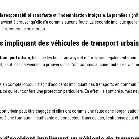
 la
responsabilité sans faute
et l’
indemnisation intégrale
. La première signi
parvient à prouver qu’elle n’a commis aucune faute. La seconde implique que la 
riels, corporels ou moraux.
ts impliquant des véhicules de transport urbain
transport urbain
, tels que les bus, tramways et métros, sont également soumis
 sauf s’ils parviennent à prouver qu’ils n’ont commis aucune faute. Les victime
es en compte lorsqu’il s’agit d’accidents impliquant des transports en commun. 
t
, ce qui leur confère une protection particulière. En effet, ils sont présumés n
ort urbain peut être engagée si elles ont commis une faute dans l’organisation 
 ou à une formation insuffisante du conducteur. Dans ce cas, l’entreprise peut ê
 d’accident impliquant un véhicule de transpo