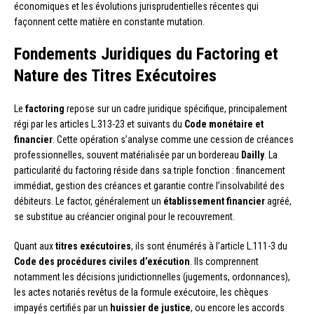
économiques et les évolutions jurisprudentielles récentes qui
façonnent cette matière en constante mutation.
Fondements Juridiques du Factoring et
Nature des Titres Exécutoires
Le
factoring
repose sur un cadre juridique spécifique, principalement
régi par les articles L.313-23 et suivants du
Code monétaire et
financier
. Cette opération s’analyse comme une cession de créances
professionnelles, souvent matérialisée par un bordereau
Dailly
. La
particularité du factoring réside dans sa triple fonction : financement
immédiat, gestion des créances et garantie contre l’insolvabilité des
débiteurs. Le factor, généralement un
établissement financier
agréé,
se substitue au créancier original pour le recouvrement.
Quant aux
titres exécutoires
, ils sont énumérés à l’article L.111-3 du
Code des procédures civiles d’exécution
. Ils comprennent
notamment les décisions juridictionnelles (jugements, ordonnances),
les actes notariés revêtus de la formule exécutoire, les chèques
impayés certifiés par un
huissier de justice
, ou encore les accords