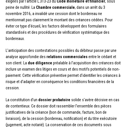
exigées par l’article L.313-23 du
Code monétaire et financier
, sous
peine de nullité. La
Chambre commerciale
, dans un arrêt du 3
novembre 2016, a invalidé une cession dont le bordereau ne
mentionnait pas clairement le montant des créances cédées. Pour
éviter ce type d’écueil, les factors développent des formulaires
standardisés et des procédures de vérification systématique des
bordereaux.
L’anticipation des contestations possibles du débiteur passe par une
analyse approfondie des
relations commerciales
entre le cédant et
son client. La
due diligence
préalable à l’acquisition des créances doit
inclure un examen des litiges en cours et des motifs potentiels de non-
paiement. Cette vérification préventive permet d’identifier les créances à
risque et d’adapter en conséquence les conditions financières de la
cession.
La constitution d’un
dossier probatoire
solide s’avère décisive en cas
de contentieux. Ce dossier doit rassembler l’ensemble des pièces
justificatives de la créance (bon de commande, facture, bon de
livraison), de la cession (bordereau, notification) et du titre exécutoire
(jugement, acte notarié). La conservation de ces documents sous