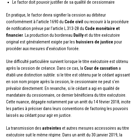
Le factor doit pouvoir justifier de sa qualité de cessionnaire
En pratique, le factor devra signifier la cession au débiteur
conformément à l’article 1690 du
Code civil
ou recourir à la procédure
de notification prévue par l’article L.313-28 du
Code monétaire et
financier
. La production du bordereau
Dailly
et du titre exécutoire
original est généralement exigée par les
huissiers de justice
pour
procéder aux mesures d’exécution forcée.
Une difficulté particulière survient lorsque le titre exécutoire est obtenu
après la cession de créance. Dans ce cas, la
Cour de cassation
a
établi une distinction subtile: si le titre est obtenu par le cédant agissant
en son nom propre après la cession, le cessionnaire ne peut s’en
prévaloir directement. En revanche, si le cédant a agi en qualité de
mandataire du cessionnaire, ce dernier bénéficiera du titre exécutoire.
Cette nuance, dégagée notamment par un arrêt du 14 février 2018, incite
les parties à préciser dans leurs conventions de factoring les pouvoirs
laissés au cédant pour agir en justice.
La transmission des
astreintes
et autres mesures accessoires au titre
exécutoire suit le même régime. Dans un arrêt du 30 janvier 2019, la