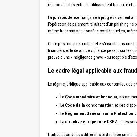
responsabilités entre l’établissement bancaire et so
La
jurisprudence
française a progressivement affi
l’opération de paiement résultant d’un phishing ne p
même transmis ses données confidentielles, même 
Cette position jurisprudentielle s’inscrit dans une
financiers et le devoir de vigilance pesant sur les cl
preuve d’une « négligence grave » susceptible d’exo
Le cadre légal applicable aux frau
Le régime juridique applicable aux contentieux de ph
Le
Code monétaire et financier
, notamment
Le
Code de la consommation
et ses dispo
Le
Règlement Général sur la Protection
La
directive européenne DSP2
sur les ser
L’articulation de ces différents textes crée un mail