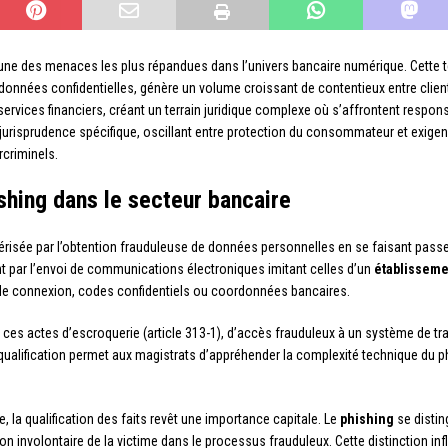
l’une des menaces les plus répandues dans l’univers bancaire numérique. Cette 
es données confidentielles, génère un volume croissant de contentieux entre clie
ervices financiers, créant un terrain juridique complexe où s’affrontent respons
urisprudence spécifique, oscillant entre protection du consommateur et exigenc
criminels.
shing dans le secteur bancaire
érisée par l’obtention frauduleuse de données personnelles en se faisant passer
nt par l’envoi de communications électroniques imitant celles d’un
établisseme
s de connexion, codes confidentiels ou coordonnées bancaires.
e ces actes d’escroquerie (article 313-1), d’accès frauduleux à un système de t
ple qualification permet aux magistrats d’appréhender la complexité technique du 
 la qualification des faits revêt une importance capitale. Le
phishing
se distin
on involontaire de la victime dans le processus frauduleux. Cette distinction inf