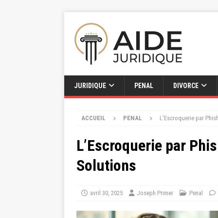
JURIDIQUE
PENAL
DIVORCE
ACCUEIL
PENAL
L’Escroquerie par Phish
L’Escroquerie par Phis
Solutions
avril 30, 2025
Joseph Primer
Penal