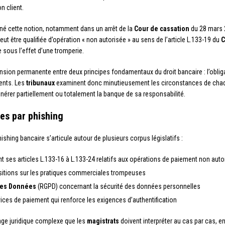
n client.
né cette notion, notamment dans un arrêt de la
Cour de cassation
du 28 mars 2
eut être qualifiée d’opération « non autorisée » au sens de l’article L.133-19 du
C
sous l’effet d’une tromperie.
 tension permanente entre deux principes fondamentaux du droit bancaire : l’obl
ients. Les
tribunaux
examinent donc minutieusement les circonstances de chaque 
nérer partiellement ou totalement la banque de sa responsabilité.
des par phishing
ishing bancaire s’articule autour de plusieurs corpus législatifs :
 ses articles L.133-16 à L.133-24 relatifs aux opérations de paiement non auto
sitions sur les pratiques commerciales trompeuses
 des Données
(RGPD) concernant la sécurité des données personnelles
vices de paiement qui renforce les exigences d’authentification
lage juridique complexe que les
magistrats
doivent interpréter au cas par cas, 