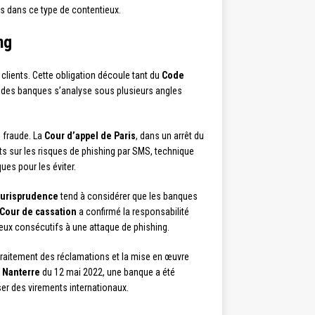
es dans ce type de contentieux.
ng
clients. Cette obligation découle tant du
Code
té des banques s’analyse sous plusieurs angles
e fraude. La
Cour d’appel de Paris
, dans un arrêt du
ts sur les risques de phishing par SMS, technique
es pour les éviter.
jurisprudence
tend à considérer que les banques
Cour de cassation
a confirmé la responsabilité
eux consécutifs à une attaque de phishing.
 traitement des réclamations et la mise en œuvre
e Nanterre
du 12 mai 2022, une banque a été
er des virements internationaux.