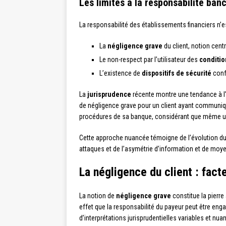
Les limites à la responsabilité ban
La responsabilité des établissements financiers n’est
La
négligence grave
du client, notion cent
Le non-respect par l’utilisateur des
conditio
L’existence de
dispositifs de sécurité
conf
La
jurisprudence
récente montre une tendance à l’
de négligence grave pour un client ayant communiqué
procédures de sa banque, considérant que même un u
Cette approche nuancée témoigne de l’évolution d
attaques et de l’asymétrie d’information et de moyen
La négligence du client : fact
La notion de
négligence grave
constitue la pierre
effet que la responsabilité du payeur peut être eng
d’interprétations jurisprudentielles variables et nua