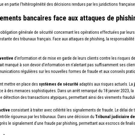
ue en partie l’hétérogénéité des décisions rendues par les juridictions français
sements bancaires face aux attaques de phishi
bligation générale de sécurité concernant les opérations effectuées par leurs 
nstante des tribunaux français. Face aux attaques de phishing, la responsabili
éventive
d’information et de mise en garde de leurs clients contre les risques d
ait manqué à son devoir d’information en n’alertant pas suffisamment ses clien
nications régulières sur les nouvelles formes de fraude et aux conseils pratiqu
nt mettre en place des
systèmes de sécurité
adaptés aux risques actuels. La
ce à des menaces sophistiquées. Dans un arrêt remarqué du 18 janvier 2023, la
 détection des transactions atypiques, permettant ainsi des virements fraudul
active
consistant à traiter avec célérité les signalements de fraude. Le délai de
ntrôle rigoureux par les tribunaux. Dans une décision du
Tribunal judiciaire d
ès le signalement d’une fraude par phishing, permettant aux escrocs de finalis