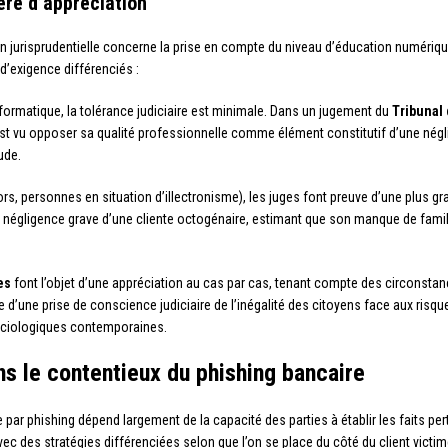
re d’appréciation
on jurisprudentielle concerne la prise en compte du niveau d’éducation numériq
d’exigence différenciés :
nformatique, la tolérance judiciaire est minimale. Dans un jugement du
Tribunal
st vu opposer sa qualité professionnelle comme élément constitutif d’une néglig
ude.
rs, personnes en situation d’illectronisme), les juges font preuve d’une plus 
la négligence grave d’une cliente octogénaire, estimant que son manque de famil
es
font l’objet d’une appréciation au cas par cas, tenant compte des circonstan
d’une prise de conscience judiciaire de l’inégalité des citoyens face aux risqu
sociologiques contemporaines.
ns le contentieux du phishing bancaire
 par phishing dépend largement de la capacité des parties à établir les faits pe
ec des stratégies différenciées selon que l’on se place du côté du client victim