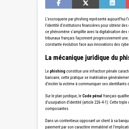
L’escroquerie par phishing représente aujourd’hui 
l’identité d’institutions financières pour obtenir d
ce phénomène s’amplifie avec la digitalisation des s
tribunaux français façonnent progressivement une j
constante évolution face aux innovations des cyber
La mécanique juridique du phi
Le
phishing
constitue une infraction pénale caract
bancaire, cette pratique se matérialise généraleme
d’inciter la victime à communiquer ses identifiant
Sur le plan juridique, le
Code pénal
français qualifi
d’usurpation d’identité (article 226-4-1). Cette tri
composantes.
Dans un contentieux opposant un client à sa banque,
paiement par son caractère immatériel et l’implicati