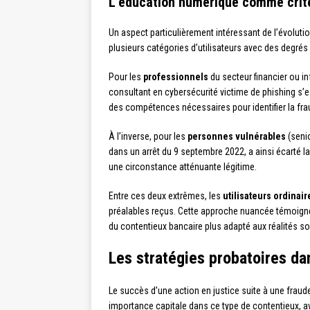
L’éducation numérique comme critè
Un aspect particulièrement intéressant de l’évoluti
plusieurs catégories d’utilisateurs avec des degrés 
Pour les
professionnels
du secteur financier ou i
consultant en cybersécurité victime de phishing s’e
des compétences nécessaires pour identifier la fra
À l’inverse, pour les
personnes vulnérables
(senio
dans un arrêt du 9 septembre 2022, a ainsi écarté 
une circonstance atténuante légitime.
Entre ces deux extrêmes, les
utilisateurs ordinair
préalables reçus. Cette approche nuancée témoigne 
du contentieux bancaire plus adapté aux réalités 
Les stratégies probatoires da
Le succès d’une action en justice suite à une fraude
importance capitale dans ce type de contentieux, av