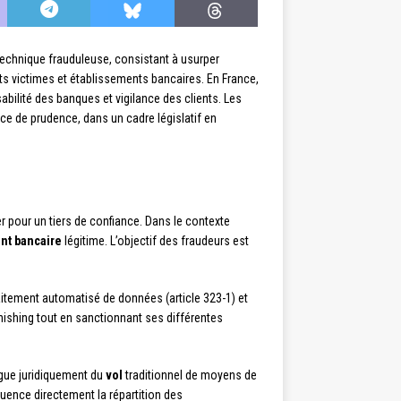
technique frauduleuse, consistant à usurper
nts victimes et établissements bancaires. En France,
abilité des banques et vigilance des clients. Les
e de prudence, dans un cadre législatif en
 pour un tiers de confiance. Dans le contexte
nt bancaire
légitime. L’objectif des fraudeurs est
raitement automatisé de données (article 323-1) et
phishing tout en sanctionnant ses différentes
gue juridiquement du
vol
traditionnel de moyens de
luence directement la répartition des