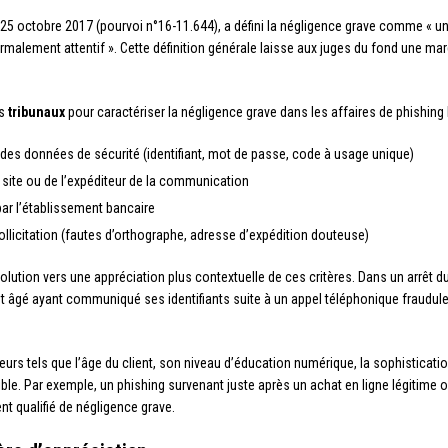
u 25 octobre 2017 (pourvoi n°16-11.644), a défini la négligence grave comme « 
normalement attentif ». Cette définition générale laisse aux juges du fond une mar
es
tribunaux
pour caractériser la négligence grave dans les affaires de phishing 
 des données de sécurité (identifiant, mot de passe, code à usage unique)
u site ou de l’expéditeur de la communication
par l’établissement bancaire
llicitation (fautes d’orthographe, adresse d’expédition douteuse)
lution vers une appréciation plus contextuelle de ces critères. Dans un arrêt d
ent âgé ayant communiqué ses identifiants suite à un appel téléphonique frauduleux
rs tels que l’âge du client, son niveau d’éducation numérique, la sophisticati
dible. Par exemple, un phishing survenant juste après un achat en ligne légitim
t qualifié de négligence grave.