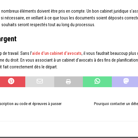
de nombreux éléments doivent être pris en compte. Un bon cabinet juridique s’as
unal si nécessaire, en veillant à ce que tous les documents soient déposés correc
os souhaits seront respectés tout au long du processus.
argent
de travail. Sans l’
aide d’un cabinet d’avocats
, il vous faudrait beaucoup plu
 du droit. En vous associant à un cabinet d’avocats à des fins de planificati
it fait correctement dès le départ.
scription au code et épreuves à passer
Pourquoi contacter un détec