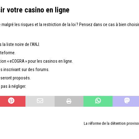
ir votre casino en ligne
algré les risques et la restriction de la loi ? Pensez dans ce cas à bien choisir l
la liste noire de l’ANJ.
lateforme.
ation « eCOGRA » pour les casinos en ligne.
us inscrivant sur des forums.
 seront proposés.
pas à négliger.
La réforme de la détention proviso