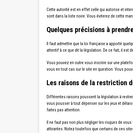
Cette autorité est en effet celle qui autorise et inte
sont dans la liste noire. Vous éviterez de cette mani
Quelques précisions à prendr
Il faut admettre que la loi française a apporté que
attentif à ce que dit la législation. De ce fait, il 
Vous pouvez en outre vous inscrire sur une platefor
vous en tout cas sur le site en question. Vous pouv
Les raisons de la restriction d
Différentes raisons poussent la législation à restrei
vous pousser à tout dépenser sur les jeux et délais
faites pas attention.
Il ne faut pas non plus négliger les risques de vo
attirantes. Notez toutefois que certains de ces site