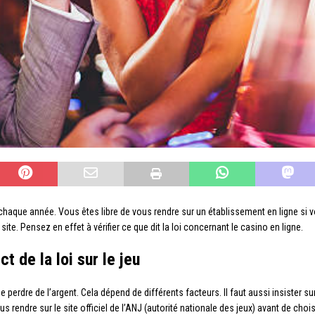
chaque année. Vous êtes libre de vous rendre sur un établissement en ligne si vo
ite. Pensez en effet à vérifier ce que dit la loi concernant le casino en ligne.
t de la loi sur le jeu
erdre de l’argent. Cela dépend de différents facteurs. Il faut aussi insister sur l
ous rendre sur le site officiel de l’ANJ (autorité nationale des jeux) avant de choi