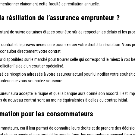
entionner clairement cette faculté de résiliation annuelle.
a résiliation de l’assurance emprunteur ?
ortant de suivre certaines étapes pour être sûr de respecter les délais et les pro
 contrat et le préavis nécessaire pour exercer votre droit à la résiliation. Vous
consulter directement votre contrat.
disponibles sur le marché pour trouver celle qui correspond le mieux à vos be
liciter l’aide d’un courtier spécialisé.
e réception adressée à votre assureur actuel pour lui notifier votre souhait de r
unteur que vous souhaitez souscrire.
ssureur aura accepté le risque et que la banque aura donné son accord. Il est im
s du nouveau contrat sont au moins équivalentes à celles du contrat initial.
ormation pour les consommateurs
sommateurs, car il leur permet de connaître leurs droits et de prendre des décis
ntrat chaque année et des modalités pour le faire, les emprunteurs peuvent faire