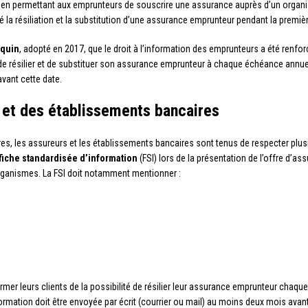
é en permettant aux emprunteurs de souscrire une assurance auprès d’un organism
é la résiliation et la substitution d’une assurance emprunteur pendant la premiè
quin
, adopté en 2017, que le droit à l’information des emprunteurs a été renfo
é de résilier et de substituer son assurance emprunteur à chaque échéance annue
vant cette date.
 et des établissements bancaires
res, les assureurs et les établissements bancaires sont tenus de respecter plus
fiche standardisée d’information
(FSI) lors de la présentation de l’offre d’as
rganismes. La FSI doit notamment mentionner :
rmer leurs clients de la possibilité de résilier leur assurance emprunteur chaqu
tion doit être envoyée par écrit (courrier ou mail) au moins deux mois avant l