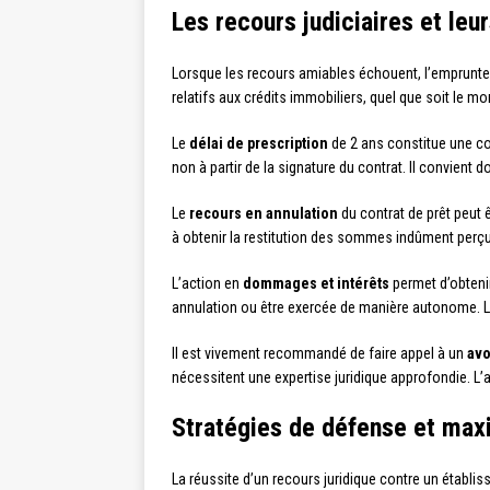
Les recours judiciaires et leu
Lorsque les recours amiables échouent, l’emprunteur 
relatifs aux crédits immobiliers, quel que soit le mo
Le
délai de prescription
de 2 ans constitue une con
non à partir de la signature du contrat. Il convient 
Le
recours en annulation
du contrat de prêt peut 
à obtenir la restitution des sommes indûment perçue
L’action en
dommages et intérêts
permet d’obtenir
annulation ou être exercée de manière autonome. Le
Il est vivement recommandé de faire appel à un
avo
nécessitent une expertise juridique approfondie. L
Stratégies de défense et max
La réussite d’un recours juridique contre un établ