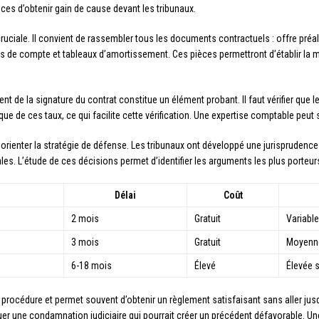
es d’obtenir gain de cause devant les tribunaux.
uciale. Il convient de rassembler tous les documents contractuels : offre préala
 de compte et tableaux d’amortissement. Ces pièces permettront d’établir la ma
 de la signature du contrat constitue un élément probant. Il faut vérifier que l
ique de ces taux, ce qui facilite cette vérification. Une expertise comptable peu
orienter la stratégie de défense. Les tribunaux ont développé une jurisprudence
s. L’étude de ces décisions permet d’identifier les arguments les plus porteurs 
Délai
Coût
2 mois
Gratuit
Variable
3 mois
Gratuit
Moyenn
6-18 mois
Élevé
Élevée s
 procédure et permet souvent d’obtenir un règlement satisfaisant sans aller ju
uer une condamnation judiciaire qui pourrait créer un précédent défavorable. Un