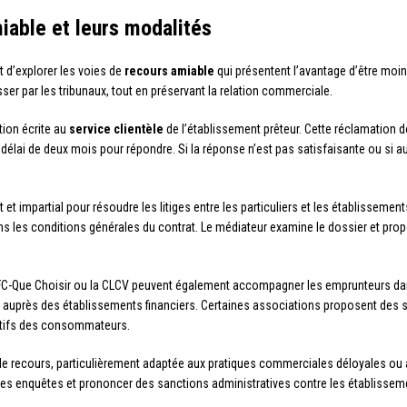
iable et leurs modalités
t d’explorer les voies de
recours amiable
qui présentent l’avantage d’être moi
ser par les tribunaux, tout en préservant la relation commerciale.
tion écrite au
service clientèle
de l’établissement prêteur. Cette réclamation 
un délai de deux mois pour répondre. Si la réponse n’est pas satisfaisante ou si
t et impartial pour résoudre les litiges entre les particuliers et les établissem
ns les conditions générales du contrat. Le médiateur examine le dossier et pro
-Que Choisir ou la CLCV peuvent également accompagner les emprunteurs dan
ent auprès des établissements financiers. Certaines associations proposent des
ectifs des consommateurs.
 de recours, particulièrement adaptée aux pratiques commerciales déloyales o
 des enquêtes et prononcer des sanctions administratives contre les établisseme