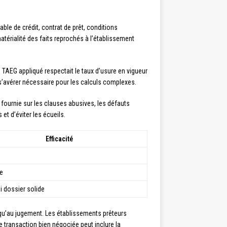
ble de crédit, contrat de prêt, conditions
térialité des faits reprochés à l’établissement
e TAEG appliqué respectait le taux d’usure en vigueur
t s’avérer nécessaire pour les calculs complexes.
 fournie sur les clauses abusives, les défauts
et d’éviter les écueils.
Efficacité
e
i dossier solide
squ’au jugement. Les établissements prêteurs
e transaction bien négociée peut inclure la