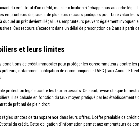
nant du coût total d’un crédit, mais leur fixation n’échappe pas au cadre légal
 les emprunteurs disposent de plusieurs recours juridiques pour faire valoir leurs
là duquel un prêt devient illégal. Les emprunteurs peuvent également invoquer le
sives. Ces recours s’exercent dans un délai de prescription de 2 ans à partir d
liers et leurs limites
s conditions de crédit immobilier pour protéger les consommateurs contre les 
 prêteurs, notamment l’obligation de communiquer le TAEG (Taux Annuel Effectif Gl
s.
ale protection légale contre les taux excessifs. Ce seuil, révisé chaque trimestr
iliers, il se calcule en fonction du taux moyen pratiqué par les établissements 
rat de prêt nul de plein droit.
 règles strictes de
transparence
dans leurs offres. L’offre préalable de crédit
t total du crédit. Cette obligation d’information permet aux emprunteurs de comp