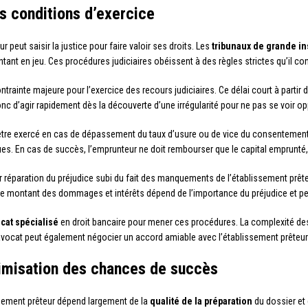
rs conditions d’exercice
peut saisir la justice pour faire valoir ses droits. Les
tribunaux de grande i
ntant en jeu. Ces procédures judiciaires obéissent à des règles strictes qu’il co
trainte majeure pour l’exercice des recours judiciaires. Ce délai court à partir 
donc d’agir rapidement dès la découverte d’une irrégularité pour ne pas se voir op
être exercé en cas de dépassement du taux d’usure ou de vice du consentement. Ce
s. En cas de succès, l’emprunteur ne doit rembourser que le capital emprunté, s
 réparation du préjudice subi du fait des manquements de l’établissement prête
 montant des dommages et intérêts dépend de l’importance du préjudice et peut
cat spécialisé
en droit bancaire pour mener ces procédures. La complexité des 
’avocat peut également négocier un accord amiable avec l’établissement prêteu
imisation des chances de succès
issement prêteur dépend largement de la
qualité de la préparation
du dossier et