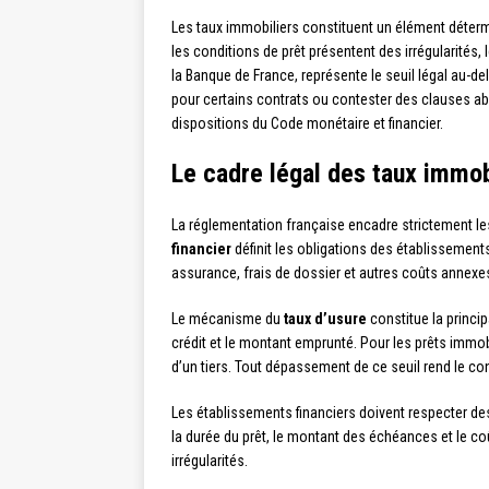
Les taux immobiliers constituent un élément détermi
les conditions de prêt présentent des irrégularités,
la Banque de France, représente le seuil légal au-de
pour certains contrats ou contester des clauses abu
dispositions du Code monétaire et financier.
Le cadre légal des taux immobi
La réglementation française encadre strictement le
financier
définit les obligations des établissements
assurance, frais de dossier et autres coûts annexe
Le mécanisme du
taux d’usure
constitue la princip
crédit et le montant emprunté. Pour les prêts immob
d’un tiers. Tout dépassement de ce seuil rend le cont
Les établissements financiers doivent respecter des
la durée du prêt, le montant des échéances et le coû
irrégularités.