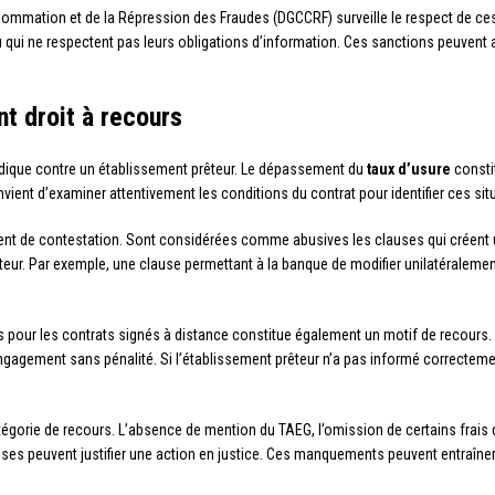
sommation et de la Répression des Fraudes (DGCCRF) surveille le respect de ces 
 qui ne respectent pas leurs obligations d’information. Ces sanctions peuvent al
nt droit à recours
uridique contre un établissement prêteur. Le dépassement du
taux d’usure
constit
nvient d’examiner attentivement les conditions du contrat pour identifier ces sit
nt de contestation. Sont considérées comme abusives les clauses qui créent un d
r. Par exemple, une clause permettant à la banque de modifier unilatéralement l
 pour les contrats signés à distance constitue également un motif de recours. Ce
engagement sans pénalité. Si l’établissement prêteur n’a pas informé correcteme
égorie de recours. L’absence de mention du TAEG, l’omission de certains frais da
ises peuvent justifier une action en justice. Ces manquements peuvent entraîner