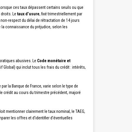
. Lorsque ces taux dépassent certains seuils ou que
 droits. Le
taux d’usure
, fixé trimestriellement par
 non-respect du délai de rétractation de 14 jours
e la connaissance du préjudice, selon les
pratiques abusives. Le
Code monétaire et
obal) qui inclut tous les frais du crédit : intérêts,
e par la Banque de France, varie selon le type de
de crédit au cours du trimestre précédent, majoré
 doit mentionner clairement le taux nominal, le TAEG,
arer les offres et d’identifier d’éventuelles