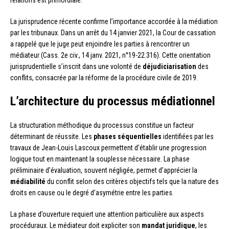
relations est primordiale.
La jurisprudence récente confirme l’importance accordée à la médiation
par les tribunaux. Dans un arrêt du 14 janvier 2021, la Cour de cassation
a rappelé que le juge peut enjoindre les parties à rencontrer un
médiateur (Cass. 2e civ., 14 janv. 2021, n°19-22.316). Cette orientation
jurisprudentielle s’inscrit dans une volonté de
déjudiciarisation
des
conflits, consacrée par la réforme de la procédure civile de 2019.
L’architecture du processus médiationnel
La structuration méthodique du processus constitue un facteur
déterminant de réussite. Les
phases séquentielles
identifiées par les
travaux de Jean-Louis Lascoux permettent d’établir une progression
logique tout en maintenant la souplesse nécessaire. La phase
préliminaire d’évaluation, souvent négligée, permet d’apprécier la
médiabilité
du conflit selon des critères objectifs tels que la nature des
droits en cause ou le degré d’asymétrie entre les parties.
La phase d’ouverture requiert une attention particulière aux aspects
procéduraux. Le médiateur doit expliciter son
mandat juridique
, les