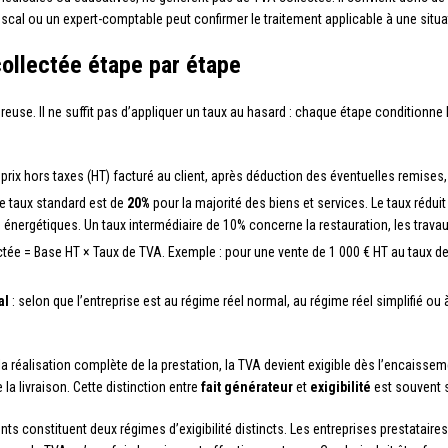
fiscal ou un expert-comptable peut confirmer le traitement applicable à une situa
collectée étape par étape
reuse. Il ne suffit pas d’appliquer un taux au hasard : chaque étape conditionne la
du prix hors taxes (HT) facturé au client, après déduction des éventuelles remise
le taux standard est de
20%
pour la majorité des biens et services. Le taux rédui
énergétiques. Un taux intermédiaire de 10% concerne la restauration, les trava
ctée = Base HT × Taux de TVA. Exemple : pour une vente de 1 000 € HT au taux de 
al
: selon que l’entreprise est au régime réel normal, au régime réel simplifié ou
 réalisation complète de la prestation, la TVA devient exigible dès l’encaissem
de la livraison. Cette distinction entre
fait générateur
et
exigibilité
est souvent 
ts constituent deux régimes d’exigibilité distincts. Les entreprises prestataires