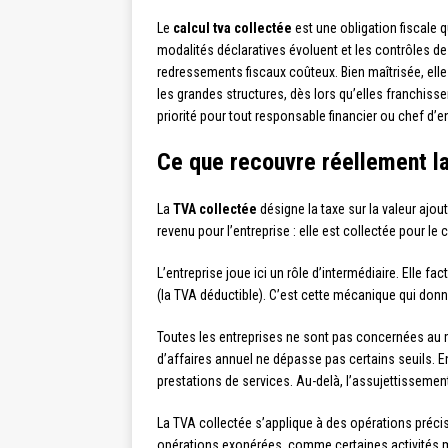
Le
calcul tva collectée
est une obligation fiscale q
modalités déclaratives évoluent et les contrôles de
redressements fiscaux coûteux. Bien maîtrisée, elle
les grandes structures, dès lors qu’elles franchis
priorité pour tout responsable financier ou chef d’e
Ce que recouvre réellement l
La
TVA collectée
désigne la taxe sur la valeur ajou
revenu pour l’entreprise : elle est collectée pour le
L’entreprise joue ici un rôle d’intermédiaire. Elle fac
(la TVA déductible). C’est cette mécanique qui donn
Toutes les entreprises ne sont pas concernées au 
d’affaires annuel ne dépasse pas certains seuils. En
prestations de services. Au-delà, l’assujettissement 
La TVA collectée s’applique à des opérations précis
opérations exonérées, comme certaines activités mé