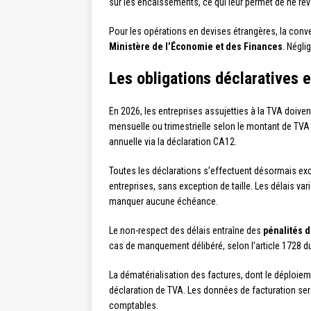
sur les encaissements, ce qui leur permet de ne reve
Pour les opérations en devises étrangères, la conve
Ministère de l’Économie et des Finances
. Négli
Les obligations déclaratives 
En 2026, les entreprises assujetties à la TVA doiven
mensuelle ou trimestrielle selon le montant de TVA
annuelle via la déclaration CA12.
Toutes les déclarations s’effectuent désormais exc
entreprises, sans exception de taille. Les délais vari
manquer aucune échéance.
Le non-respect des délais entraîne des
pénalités d
cas de manquement délibéré, selon l’article 1728 
La dématérialisation des factures, dont le déploiem
déclaration de TVA. Les données de facturation ser
comptables.