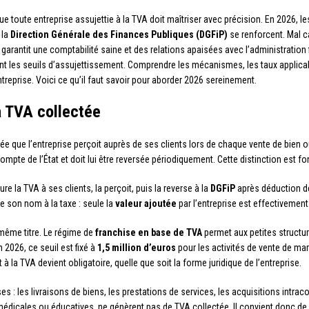
ue toute entreprise assujettie à la TVA doit maîtriser avec précision. En 2026, l
 la
Direction Générale des Finances Publiques (DGFiP)
se renforcent. Mal c
 garantit une comptabilité saine et des relations apaisées avec l’administration
sent les seuils d’assujettissement. Comprendre les mécanismes, les taux applica
ntreprise. Voici ce qu’il faut savoir pour aborder 2026 sereinement.
a TVA collectée
tée que l’entreprise perçoit auprès de ses clients lors de chaque vente de bien o
 compte de l’État et doit lui être reversée périodiquement. Cette distinction est 
ture la TVA à ses clients, la perçoit, puis la reverse à la
DGFiP
après déduction de
e son nom à la taxe : seule la
valeur ajoutée
par l’entreprise est effectivement
même titre. Le régime de
franchise en base de TVA
permet aux petites structur
 2026, ce seuil est fixé à
1,5 million d’euros
pour les activités de vente de mar
à la TVA devient obligatoire, quelle que soit la forme juridique de l’entreprise.
es : les livraisons de biens, les prestations de services, les acquisitions intr
dicales ou éducatives, ne génèrent pas de TVA collectée. Il convient donc de b