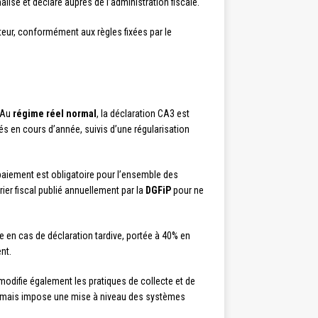
lisé et déclaré auprès de l’administration fiscale.
teur, conformément aux règles fixées par le
. Au
régime réel normal
, la déclaration CA3 est
s en cours d’année, suivis d’une régularisation
épaiement est obligatoire pour l’ensemble des
drier fiscal publié annuellement par la
DGFiP
pour ne
 en cas de déclaration tardive, portée à 40% en
nt.
modifie également les pratiques de collecte et de
eur mais impose une mise à niveau des systèmes