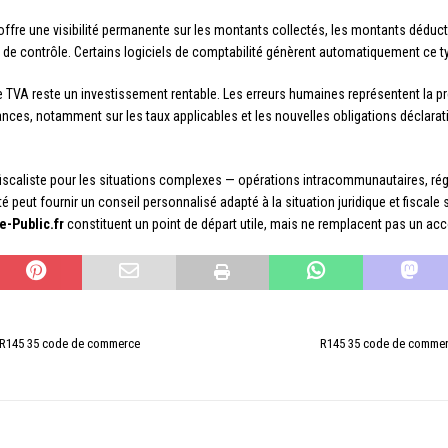
ffre une visibilité permanente sur les montants collectés, les montants déductibl
cas de contrôle. Certains logiciels de comptabilité génèrent automatiquement ce t
 TVA reste un investissement rentable. Les erreurs humaines représentent la p
ces, notamment sur les taux applicables et les nouvelles obligations déclarative
iscaliste pour les situations complexes — opérations intracommunautaires, régim
é peut fournir un conseil personnalisé adapté à la situation juridique et fiscal
e-Public.fr
constituent un point de départ utile, mais ne remplacent pas un a
 R145 35 code de commerce
R145 35 code de commerc