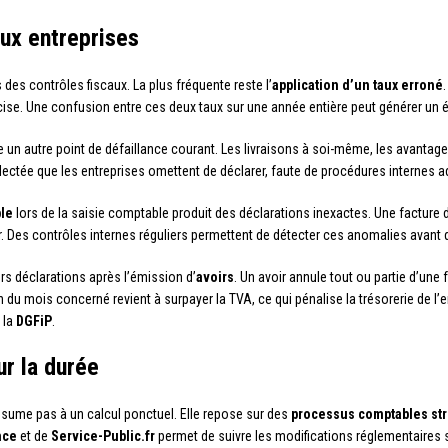
aux entreprises
des contrôles fiscaux. La plus fréquente reste l’
application d’un taux erroné
cise. Une confusion entre ces deux taux sur une année entière peut générer un é
 un autre point de défaillance courant. Les livraisons à soi-même, les avantag
lectée que les entreprises omettent de déclarer, faute de procédures internes 
ble
lors de la saisie comptable produit des déclarations inexactes. Une facture 
 Des contrôles internes réguliers permettent de détecter ces anomalies avant qu’
urs déclarations après l’émission d’
avoirs
. Un avoir annule tout ou partie d’une 
du mois concerné revient à surpayer la TVA, ce qui pénalise la trésorerie de l’en
 la
DGFiP
.
ur la durée
ésume pas à un calcul ponctuel. Elle repose sur des
processus comptables st
nce
et de
Service-Public.fr
permet de suivre les modifications réglementaires s