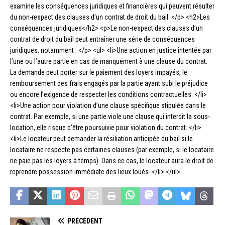
examine les conséquences juridiques et financières qui peuvent résulter
du non-respect des clauses d’un contrat de droit du bail. </p> <h2>Les
conséquences juridiques</h2> <p>Le non-respect des clauses d’un
contrat de droit du bail peut entraîner une série de conséquences
juridiques, notamment : </p> <ul> <li>Une action en justice intentée par
l’une ou l’autre partie en cas de manquement à une clause du contrat.
La demande peut porter sur le paiement des loyers impayés, le
remboursement des frais engagés par la partie ayant subi le préjudice
ou encore l’exigence de respecter les conditions contractuelles. </li>
<li>Une action pour violation d’une clause spécifique stipulée dans le
contrat. Par exemple, si une partie viole une clause qui interdit la sous-
location, elle risque d’être poursuivie pour violation du contrat. </li>
<li>Le locateur peut demander la résiliation anticipée du bail si le
locataire ne respecte pas certaines clauses (par exemple, si le locataire
ne paie pas les loyers à temps). Dans ce cas, le locateur aura le droit de
reprendre possession immédiate des lieux loués. </li> </ul>
PRÉCÉDENT