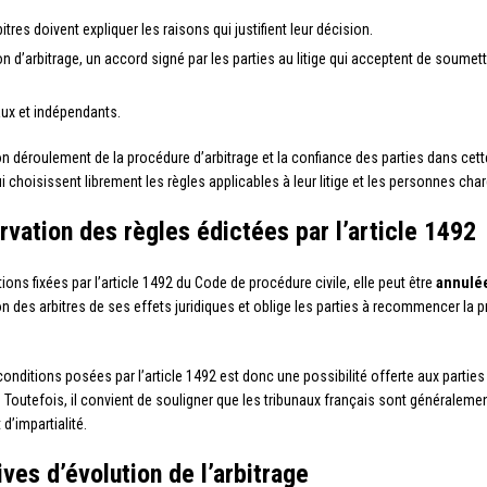
bitres doivent expliquer les raisons qui justifient leur décision.
n d’arbitrage, un accord signé par les parties au litige qui acceptent de soumettr
iaux et indépendants.
n déroulement de la procédure d’arbitrage et la confiance des parties dans cette 
 choisissent librement les règles applicables à leur litige et les personnes char
vation des règles édictées par l’article 1492
ions fixées par l’article 1492 du Code de procédure civile, elle peut être
annulé
n des arbitres de ses effets juridiques et oblige les parties à recommencer la p
nditions posées par l’article 1492 est donc une possibilité offerte aux parties 
outefois, il convient de souligner que les tribunaux français sont généralement
d’impartialité.
ives d’évolution de l’arbitrage