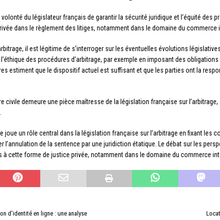
volonté du législateur français de garantir la sécurité juridique et l’équité des 
privée dans le règlement des litiges, notamment dans le domaine du commerce i
bitrage, il est légitime de s’interroger sur les éventuelles évolutions législativ
 et l’éthique des procédures d’arbitrage, par exemple en imposant des obligation
 estiment que le dispositif actuel est suffisant et que les parties ont la respon
.
ure civile demeure une pièce maîtresse de la législation française sur l’arbitrag
.
 joue un rôle central dans la législation française sur l’arbitrage en fixant les 
r l’annulation de la sentence par une juridiction étatique. Le débat sur les perspe
s à cette forme de justice privée, notamment dans le domaine du commerce int
ion d’identité en ligne : une analyse
Locat