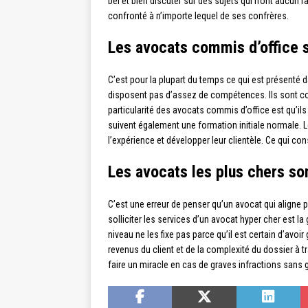
bel et bien discuter sur des sujets qui n’ont aucun 
confronté à n’importe lequel de ses confrères.
Les avocats commis d’office s
C’est pour la plupart du temps ce qui est présenté
disposent pas d’assez de compétences. Ils sont cons
particularité des avocats commis d’office est qu’il
suivent également une formation initiale normale. 
l’expérience et développer leur clientèle. Ce qui co
Les avocats les plus chers son
C’est une erreur de penser qu’un avocat qui align
solliciter les services d’un avocat hyper cher est la
niveau ne les fixe pas parce qu’il est certain d’avo
revenus du client et de la complexité du dossier à tr
faire un miracle en cas de graves infractions sans 