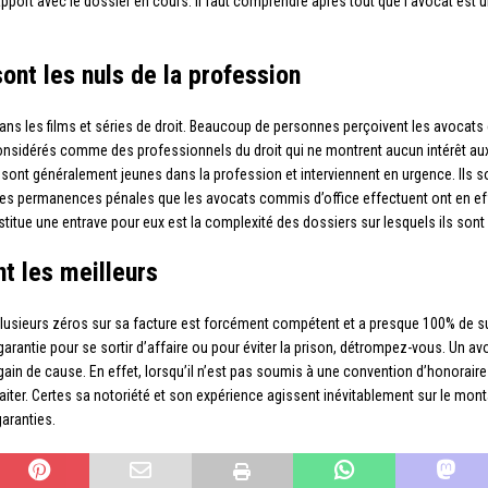
rapport avec le dossier en cours. Il faut comprendre après tout que l’avocat est
ont les nuls de la profession
 dans les films et séries de droit. Beaucoup de personnes perçoivent les avoc
idérés comme des professionnels du droit qui ne montrent aucun intérêt aux dos
s sont généralement jeunes dans la profession et interviennent en urgence. Ils 
Les permanences pénales que les avocats commis d’office effectuent ont en effe
nstitue une entrave pour eux est la complexité des dossiers sur lesquels ils sont
t les meilleurs
e plusieurs zéros sur sa facture est forcément compétent et a presque 100% de
 garantie pour se sortir d’affaire ou pour éviter la prison, détrompez-vous. Un a
ir gain de cause. En effet, lorsqu’il n’est pas soumis à une convention d’honorair
aiter. Certes sa notoriété et son expérience agissent inévitablement sur le monta
garanties.