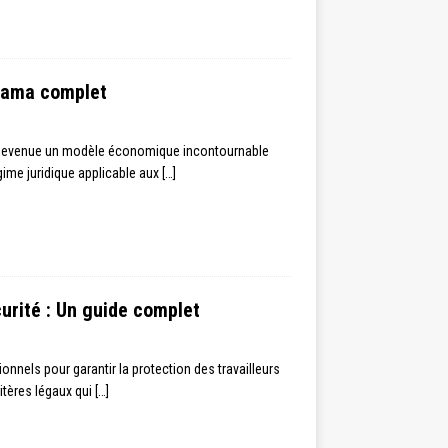
orama complet
st devenue un modèle économique incontournable
gime juridique applicable aux
[…]
urité : Un guide complet
nels pour garantir la protection des travailleurs
ritères légaux qui
[…]