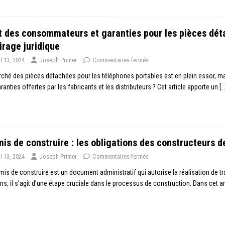
t des consommateurs et garanties pour les pièces dét
irage juridique
il 13, 2024
Joseph Primer
Commentaires fermés
ché des pièces détachées pour les téléphones portables est en plein essor, ma
ranties offertes par les fabricants et les distributeurs ? Cet article apporte un
[…
is de construire : les obligations des constructeurs 
il 13, 2024
Joseph Primer
Commentaires fermés
mis de construire est un document administratif qui autorise la réalisation de tr
s, il s’agit d’une étape cruciale dans le processus de construction. Dans cet ar