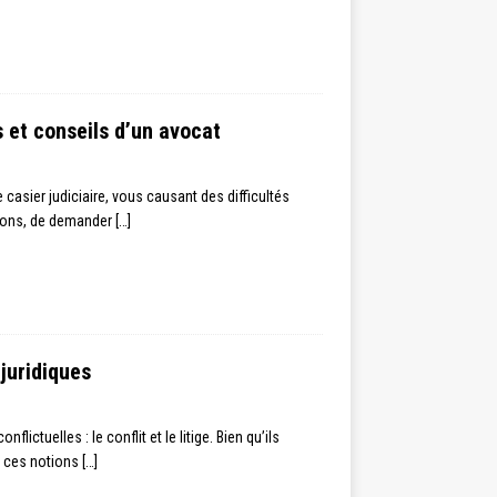
 et conseils d’un avocat
asier judiciaire, vous causant des difficultés
itions, de demander
[…]
 juridiques
ctuelles : le conflit et le litige. Bien qu’ils
er ces notions
[…]