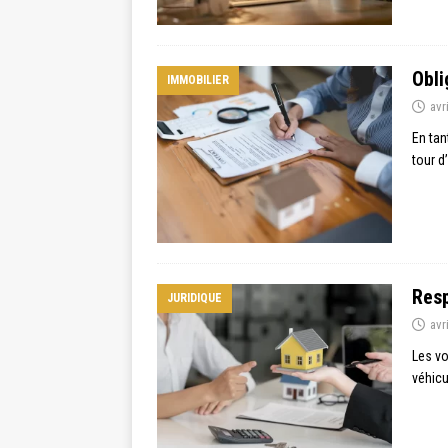
Obli
IMMOBILIER
avr
En tan
tour d
Resp
JURIDIQUE
avr
Les vo
véhicu