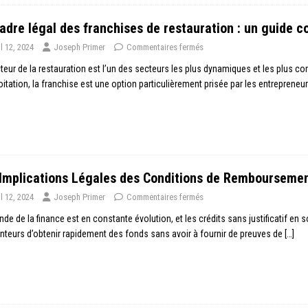
adre légal des franchises de restauration : un guide c
il 12, 2024
Joseph Primer
Commentaires fermés
teur de la restauration est l’un des secteurs les plus dynamiques et les plus c
oitation, la franchise est une option particulièrement prisée par les entreprene
Implications Légales des Conditions de Remboursement
il 12, 2024
Joseph Primer
Commentaires fermés
de de la finance est en constante évolution, et les crédits sans justificatif en
teurs d’obtenir rapidement des fonds sans avoir à fournir de preuves de
[…]