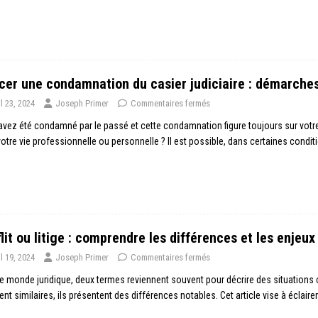
cer une condamnation du casier judiciaire : démarches
il 23, 2024
Joseph Primer
Commentaires fermés
vez été condamné par le passé et cette condamnation figure toujours sur votre c
otre vie professionnelle ou personnelle ? Il est possible, dans certaines cond
lit ou litige : comprendre les différences et les enjeux
il 19, 2024
Joseph Primer
Commentaires fermés
e monde juridique, deux termes reviennent souvent pour décrire des situations confli
nt similaires, ils présentent des différences notables. Cet article vise à éclair