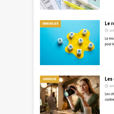
Le r
IMMOBILIER
avr
Le mon
pour l
Les 
JURIDIQUE
avr
Les ch
contre