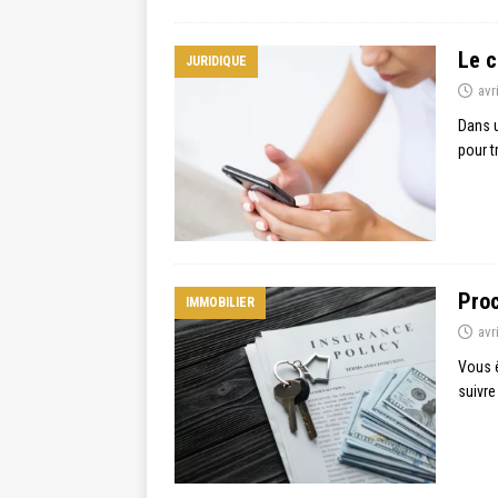
Le c
JURIDIQUE
avr
Dans u
pour t
Proc
IMMOBILIER
avr
Vous ê
suivre