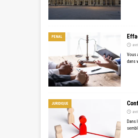
Effa
PENAL
avr
Vous a
dans v
Conf
JURIDIQUE
avr
Dans l
semble