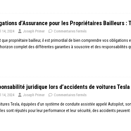
gations d’Assurance pour les Propriétaires Bailleurs : T
il 14, 2024
Joseph Primer
Commentaires fermés
t que propriétaire bailleur, il est primordial de bien comprendre vos obligations
’horizon complet des différentes garanties à souscrire et des responsabilités 
onsabilité juridique lors d’accidents de voitures Tesla
il 14, 2024
Joseph Primer
Commentaires fermés
itures Tesla, équipées d’un système de conduite assistée appelé Autopilot, son
les sont réputés pour leur performance et leur sécurité, des accidents peuve