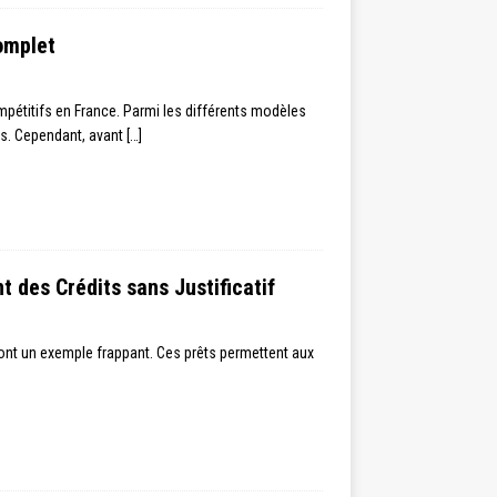
omplet
ompétitifs en France. Parmi les différents modèles
urs. Cependant, avant
[…]
 des Crédits sans Justificatif
 sont un exemple frappant. Ces prêts permettent aux