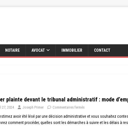
NOTAIRE
AVOCAT
IMMOBILIER
CONTACT
er plainte devant le tribunal administratif : mode d’em
il 27, 2024
Joseph Primer
Commentaires fermés
stimez avoir été lésé par une décision administrative et vous souhaitez conteste
rez comment procéder, quelles sont les démarches à suivre et les délais à res