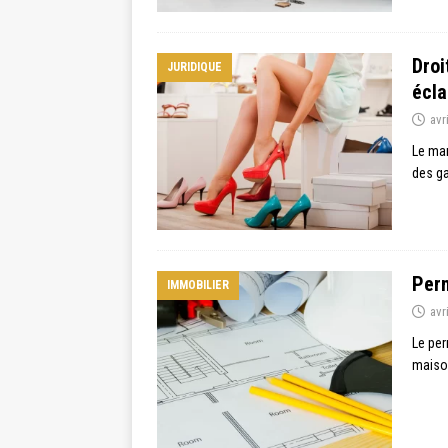
Droi
JURIDIQUE
écla
avr
Le mar
des ga
Perm
IMMOBILIER
avr
Le per
maison