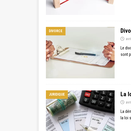
Divo
DIVORCE
avr
Le div
sont p
La l
JURIDIQUE
avr
La dém
la loi