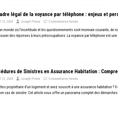
adre légal de la voyance par téléphone : enjeux et per
il 13, 2024
Joseph Primer
Commentaires fermés
n monde où l’incertitude et les questionnements sont monnaie courante, de 
rouver des réponses à leurs préoccupations. La voyance par téléphone est une 
édures de Sinistres en Assurance Habitation : Compren
il 12, 2024
Joseph Primer
Commentaires fermés
tes propriétaire d’un logement et avez souscrit à une assurance habitation ? Il
 en cas de sinistre. Cet article vous offre un panorama complet des démarche