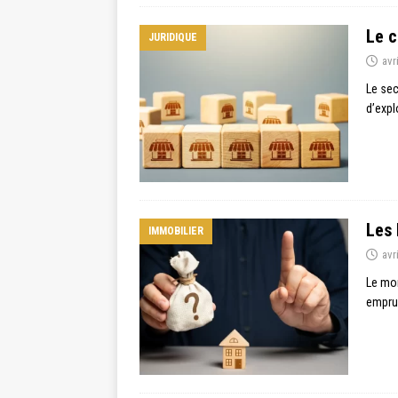
Le c
JURIDIQUE
avr
Le sec
d’expl
Les 
IMMOBILIER
avr
Le mon
emprun