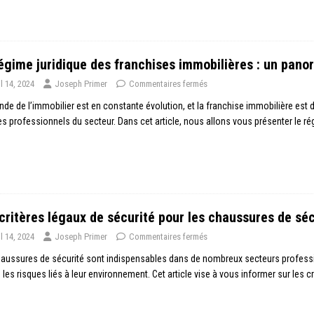
égime juridique des franchises immobilières : un pan
il 14, 2024
Joseph Primer
Commentaires fermés
de de l’immobilier est en constante évolution, et la franchise immobilière e
es professionnels du secteur. Dans cet article, nous allons vous présenter le ré
critères légaux de sécurité pour les chaussures de séc
il 14, 2024
Joseph Primer
Commentaires fermés
aussures de sécurité sont indispensables dans de nombreux secteurs profession
 les risques liés à leur environnement. Cet article vise à vous informer sur les c