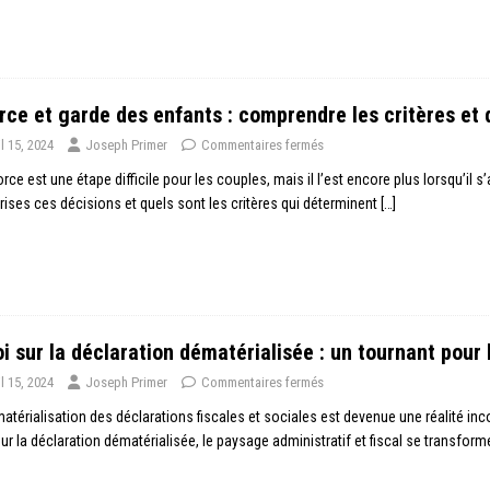
rce et garde des enfants : comprendre les critères et d
il 15, 2024
Joseph Primer
Commentaires fermés
orce est une étape difficile pour les couples, mais il l’est encore plus lorsqu’il
rises ces décisions et quels sont les critères qui déterminent
[…]
oi sur la déclaration dématérialisée : un tournant pour 
il 15, 2024
Joseph Primer
Commentaires fermés
atérialisation des déclarations fiscales et sociales est devenue une réalité inc
 sur la déclaration dématérialisée, le paysage administratif et fiscal se transfor