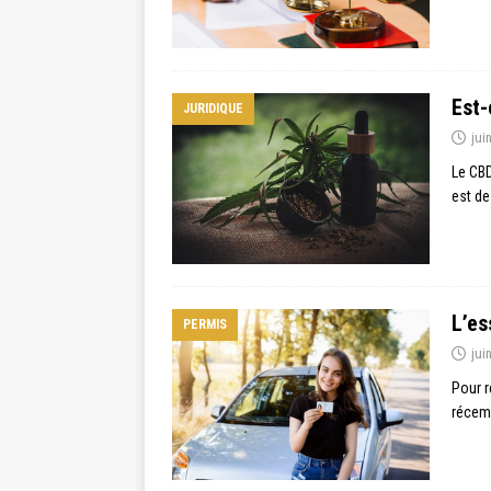
Est-
JURIDIQUE
jui
Le CBD
est de
L’es
PERMIS
jui
Pour r
récemm