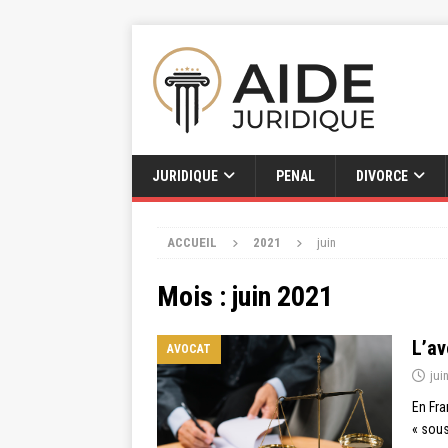
JURIDIQUE
PENAL
DIVORCE
ACCUEIL
2021
juin
Mois :
juin 2021
L’av
AVOCAT
jui
En Fra
« sous