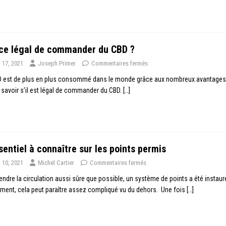
ce légal de commander du CBD ?
n 17, 2021
Joseph Primer
Commentaires fermés
 est de plus en plus consommé dans le monde grâce aux nombreux avantages qu’
 savoir s’il est légal de commander du CBD.
[…]
sentiel à connaître sur les points permis
n 10, 2021
Michel Cartier
Commentaires fermés
endre la circulation aussi sûre que possible, un système de points a été instauré
ent, cela peut paraître assez compliqué vu du dehors. Une fois
[…]