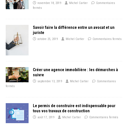
novembre 18, 2019
Michel Cartier
Commentaires
fermés
Savoir faire la différence entre un avocat et un
juriste
octobre 25, 2019
Michel Cartier
Commentaires fermés
Créer une agence immobilière : les démarches à
suivre
septembre 13, 2019
Michel Cartier
Commentaires
fermés
Le permis de construire est indispensable pour
tous vos travaux de construction
août 17, 2019
Michel Cartier
Commentaires fermés